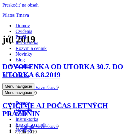
Preskočiť na obsah
Pilates Trnava
Domov
Cvičenia
júl 2019
Profil
Inštruktorka
Rozvrh a cenník
Novinky
Blog
DOVOLENKA OD UTORKA 30.7. DO
Kontakt
UTORKA 6.8.2019
Pilates Trnava
Menu navigácie
by
Kamila Vavrušková
7. júla 2019
Menu navigácie
Domov
CVIČÍME AJ POČAS LETNÝCH
Cvičenia
PRÁZDNIN
Profil
Inštruktorka
Rozvrh a cenník
by
Kamila Vavrušková
Novinky
7. júla 2019